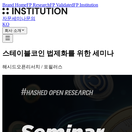
Brand Home
FP Research
FP Validated
FP Institution
자문
세미나
문의
KO
회사 소개
스테이블코인 법제화를 위한 세미나
해시드오픈리서치 / 포필러스