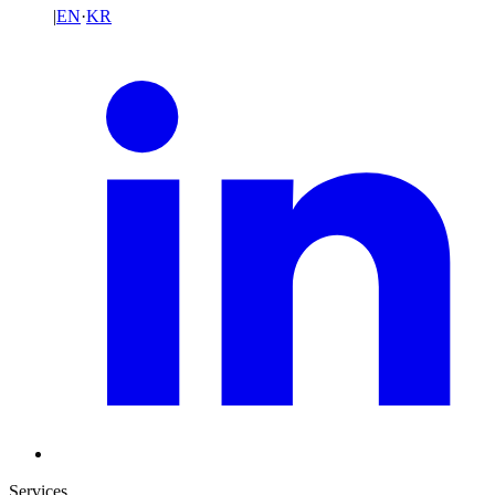
|
EN
·
KR
Services