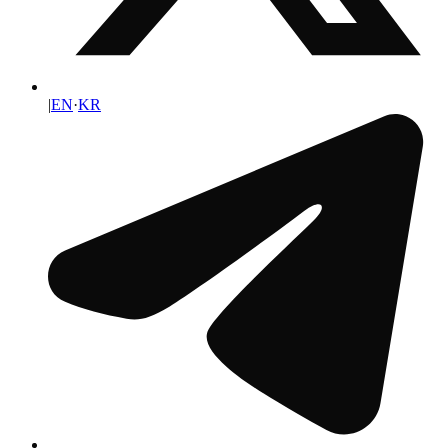
|
EN
·
KR