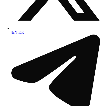
|
EN
·
KR