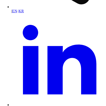
|
EN
·
KR